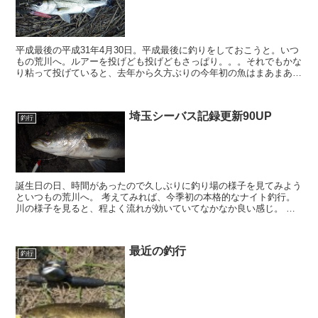
平成最後の平成31年4月30日。平成最後に釣りをしておこうと。いつ
もの荒川へ。ルアーを投げども投げどもさっぱり。。。それでもかな
り粘って投げていると、去年から久方ぶりの今年初の魚はまあまあサ
イズのスモールでした。さらに追加をと粘りに粘ってい...
埼玉シーバス記録更新90UP
釣行
誕生日の日、時間があったので久しぶりに釣り場の様子を見てみよう
といつもの荒川へ。 考えてみれば、今季初の本格的なナイト釣行。
川の様子を見ると、程よく流れが効いていてなかなか良い感じ。 ベ
イトは少ない状況。 まぁ久しぶりのナイト釣行...
最近の釣行
釣行