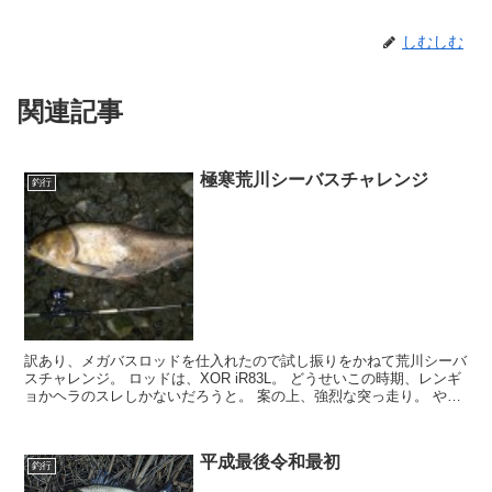
しむしむ
関連記事
極寒荒川シーバスチャレンジ
釣行
訳あり、メガバスロッドを仕入れたので試し振りをかねて荒川シーバ
スチャレンジ。 ロッドは、XOR iR83L。 どうせいこの時期、レンギ
ョかヘラのスレしかないだろうと。 案の上、強烈な突っ走り。 やっ
ぱりレンギョがたかってるなぁと思い...
平成最後令和最初
釣行