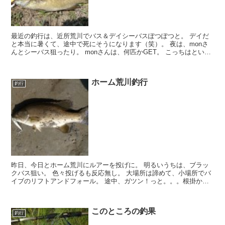
最近の釣行は、近所荒川でバス＆デイシーバスぽつぽつと。 デイだ
と本当に暑くて、途中で死にそうになります（笑）。 夜は、monさ
んとシーバス狙ったり。 monさんは、何匹かGET。 こっちはという
と、バラシばかり。。 先日は...
ホーム荒川釣行
釣行
昨日、今日とホーム荒川にルアーを投げに。 明るいうちは、ブラッ
クバス狙い。 色々投げるも反応無し。 大場所は諦めて、小場所でバ
イブのリフトアンドフォール。 途中、ガツン！っと。。。根掛かり
かと適当にロッドをあおると一呼吸置いてライン...
このところの釣果
釣行